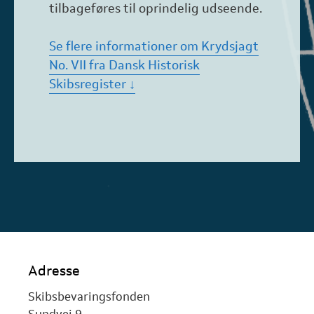
tilbageføres til oprindelig udseende.
Se flere informationer om Krydsjagt
No. VII fra Dansk Historisk
Skibsregister ↓
Adresse
Skibsbevaringsfonden
Sundvej 9