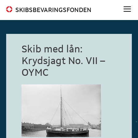
Hop
SKIBSBEVARINGSFONDEN
til
indhold
Me
Skib med lån:
Krydsjagt No. VII –
OYMC