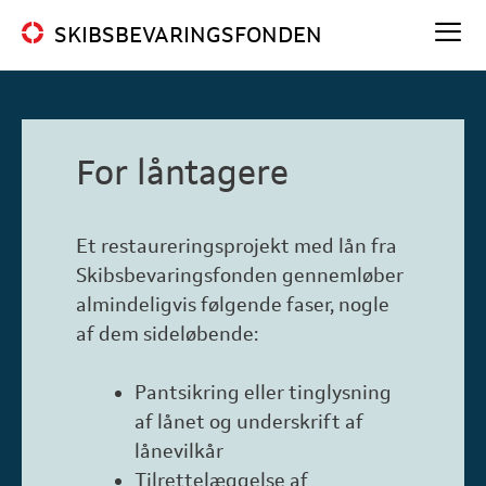
Hop
SKIBSBEVARINGSFONDEN
til
indhold
Me
For låntagere
Et restaureringsprojekt med lån fra
Skibsbevaringsfonden gennemløber
almindeligvis følgende faser, nogle
af dem sideløbende:
Pantsikring eller tinglysning
af lånet og underskrift af
lånevilkår
Tilrettelæggelse af