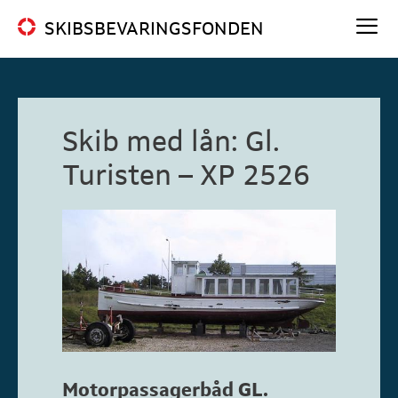
Hop
SKIBSBEVARINGSFONDEN
til
indhold
Me
Skib med lån: Gl.
Turisten – XP 2526
Motorpassagerbåd GL.