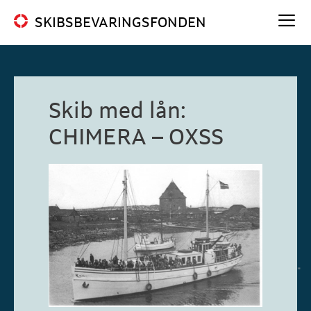
Hop
SKIBSBEVARINGSFONDEN
til
indhold
Me
Skib med lån:
CHIMERA – OXSS