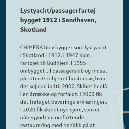
Lystyacht/passagerfartøj
bygget 1912 i Sandhaven,
Skotland
CHIMERA blev bygget som lystyacht
i Skotland i 1912. I 1947 kom
fartøjet til Gudhjem. I 1955
ombygget til passagerskib og indsat
på ruten Gudhjem-Christiansø, hvor
det sejlede indtil 2006. Skibet henlå
i en årrække og forfaldt. I 2009 fik
det frataget bevarings-erklæringen.
I 2020 fik skibet nye ejere, som er
påbegyndt en omfattende
restaurering med henblik på at