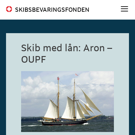
Hop
SKIBSBEVARINGSFONDEN
til
indhold
Me
Skib med lån: Aron –
OUPF