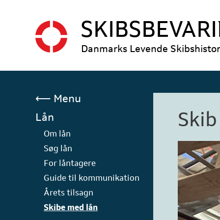
Hop
til
SKIBSBEVAR
indhold
Danmarks Levende Skibshistor
⟵ Menu
Skib
Lån
Om lån
Søg lån
For låntagere
Guide til kommunikation
Årets tilsagn
Skibe med lån