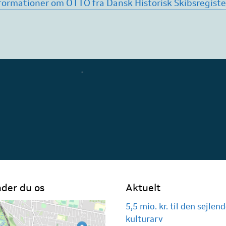
nformationer om OTTO fra Dansk Historisk Skibsregiste
nder du os
Aktuelt
5,5 mio. kr. til den sejlen
kulturarv