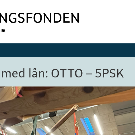
INGSFONDEN
ie
 med lån: OTTO – 5PSK