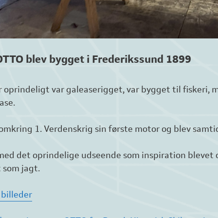
OTTO blev bygget i Frederikssund 1899
r oprindeligt var galeaserigget, var bygget til fisker
ase.
 omkring 1. Verdenskrig sin første motor og blev samtidi
med det oprindelige udseende som inspiration blevet om
 som jagt.
 billeder