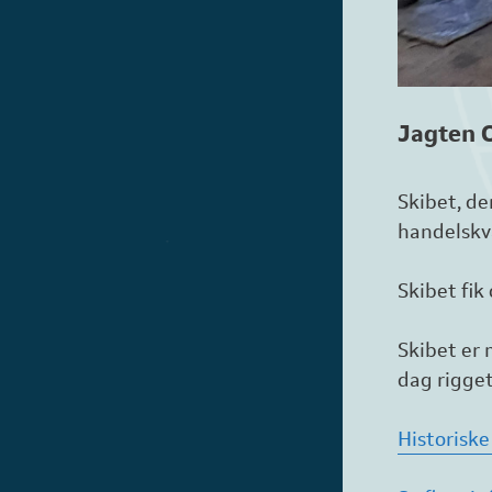
Jagten 
Skibet, de
handelskv
Skibet fik
Skibet er 
dag rigget
Historiske