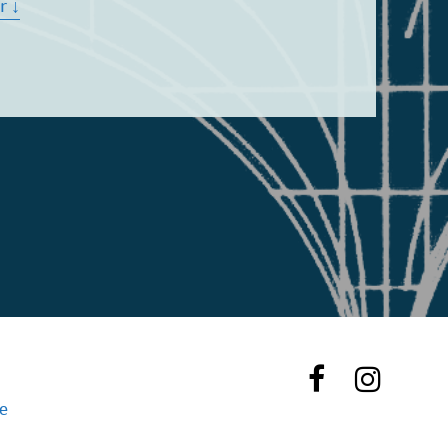
r ↓
de