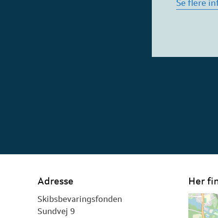
Se flere i
Adresse
Her fi
Skibsbevaringsfonden
Sundvej 9