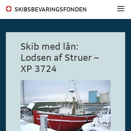
Hop
SKIBSBEVARINGSFONDEN
til
indhold
Me
Skib med lån:
Lodsen af Struer –
XP 3724