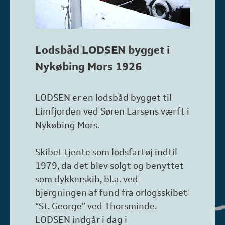
Lodsbåd LODSEN bygget i
Nykøbing Mors 1926
LODSEN er en lodsbåd bygget til
Limfjorden ved Søren Larsens værft i
Nykøbing Mors.
Skibet tjente som lodsfartøj indtil
1979, da det blev solgt og benyttet
som dykkerskib, bl.a. ved
bjergningen af fund fra orlogsskibet
“St. George” ved Thorsminde.
LODSEN indgår i dag i