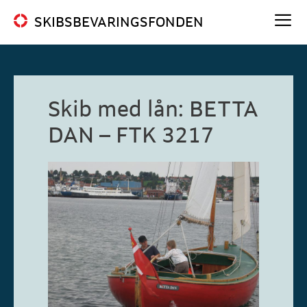
Hop
SKIBSBEVARINGSFONDEN
til
indhold
Me
Skib med lån: BETTA
DAN – FTK 3217